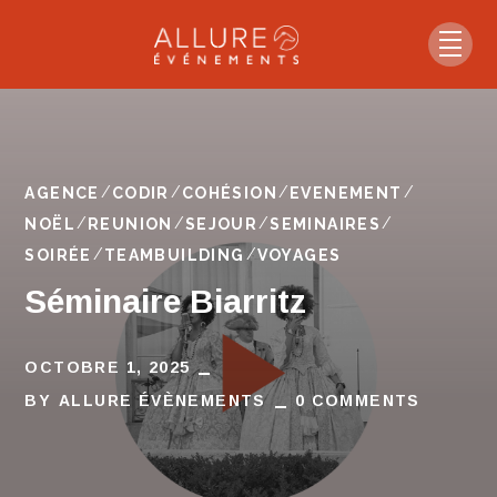
AGENCE
CODIR
COHÉSION
EVENEMENT
NOËL
REUNION
SEJOUR
SEMINAIRES
SOIRÉE
TEAMBUILDING
VOYAGES
Séminaire Biarritz
OCTOBRE 1, 2025
BY
ALLURE ÉVÈNEMENTS
0 COMMENTS